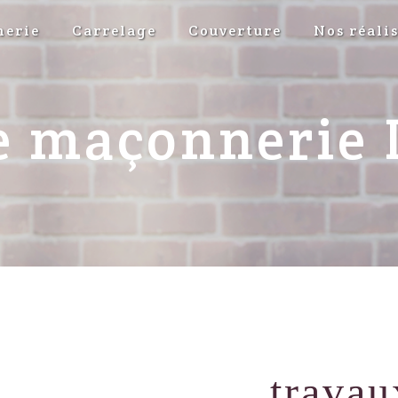
erie
Carrelage
Couverture
Nos réali
e maçonnerie 
travau