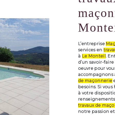
maçon
Monte
L’entreprise
Maç
services en
trav
à
Le Monteil
. En
d’un savoir-fair
oeuvre pour vous
accompagnons ai
de maçonnerie
e
besoins. Si vous
à votre disposit
renseignements 
travaux de maço
notre passion et