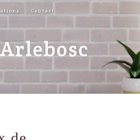
sations
Contact
 Arlebosc
x de