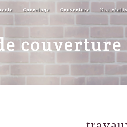
erie
Carrelage
Couverture
Nos réali
de couverture
travau