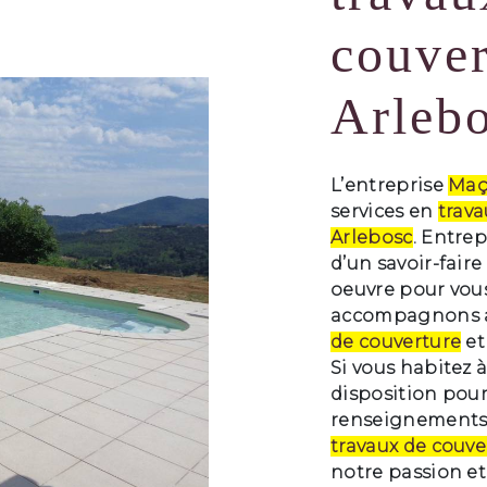
couver
Arleb
L’entreprise
Maç
services en
trava
Arlebosc
. Entre
d’un savoir-fair
oeuvre pour vous
accompagnons ai
de couverture
et
Si vous habitez 
disposition pour
renseignements 
travaux de couve
notre passion et